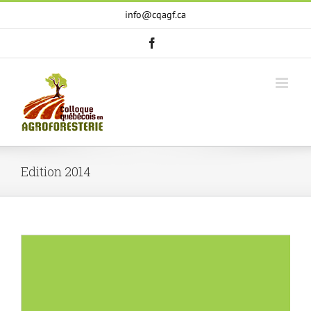
Skip
info@cqagf.ca
to
content
facebook
Edition 2014