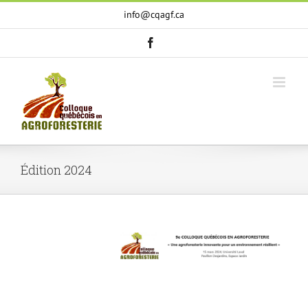
Skip
info@cqagf.ca
to
content
facebook
Édition 2024