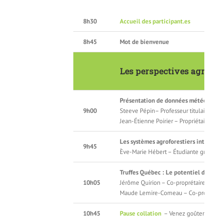
8h30
Accueil des participant.es
8h45
Mot de bienvenue
Les perspectives agrofo
Présentation de données météo et de
9h00
Steeve Pépin– Professeur titulaire à l
Jean-Étienne Poirier – Propriétaire d
Les systèmes agroforestiers intercal
9h45
Ève-Marie Hébert – Étudiante gradué
Truffes Québec : Le potentiel de la t
10h05
Jérôme Quirion – Co-proprétaire
Maude Lemire-Comeau – Co-propriét
10h45
Pause collation
– Venez goûter des p