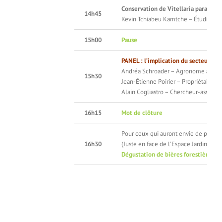
Conservation de Vitellaria paradox
14h45
Kevin Tchiabeu Kamtche – Étudiant gr
15h00
Pause
PANEL : l’implication du secteur muni
Andréa Schroader – Agronome au Clu
15h30
Jean-Étienne Poirier – Propriétaire de
Alain Cogliastro – Chercheur-associé d
16h15
Mot de clôture
Pour ceux qui auront envie de prolon
16h30
(Juste en face de l’Espace Jardins, vou
Dégustation de bières forestières
– 