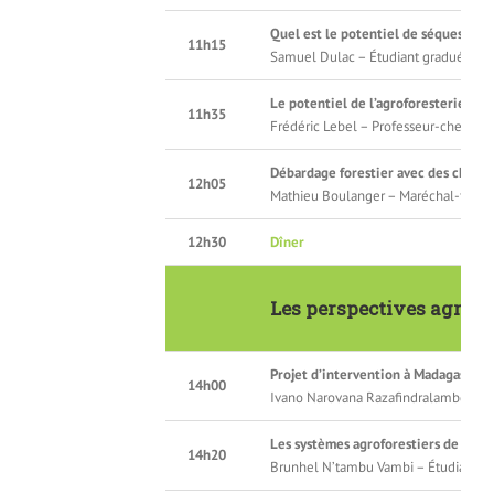
Quel est le potentiel de séquestrati
11h15
Samuel Dulac – Étudiant gradué à l’
Le potentiel de l’agroforesterie dans
11h35
Frédéric Lebel – Professeur-chercheur
Débardage forestier avec des cheva
12h05
Mathieu Boulanger – Maréchal-ferrant
12h30
Dîner
Les perspectives agrofor
Projet d’intervention à Madagascar :
14h00
Ivano Narovana Razafindralambo – Étu
Les systèmes agroforestiers de prod
14h20
Brunhel N’tambu Vambi – Étudiant gra