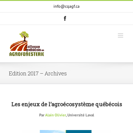
Skip
info@cqagf.ca
to
content
facebook
Edition 2017 – Archives
Les enjeux de l’agroécosystème québécois
Par
Alain Olivier
, Université Laval