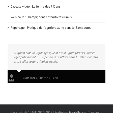
Capsule vidéo : La ferme des 7 Crans
Webinaire : Champignons et territoires ruraux
Reportage : Pratique de l’agroforesterie dans le Bamboutos
Aliquam erat volutpat. Quisque at est id ligula facilisis laoreet
eget pulvinar nibh. Suspendisse at ultrices dui. Curabitur ac felis
arcu sadips ipsums fugiats nemis.
Luke Beck
,
Theme Fusion
Copyright © CQAGF 2016-2017 | Réalisé par
Great-Heberg
| Tous droits